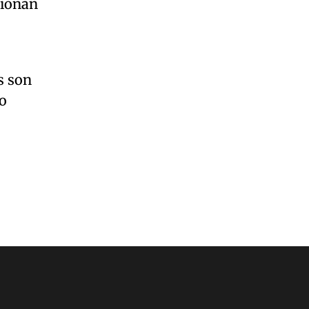
cionan
s son
io