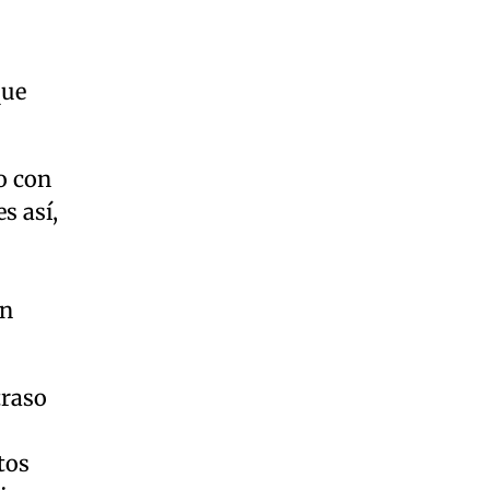
que
o con
s así,
on
traso
tos