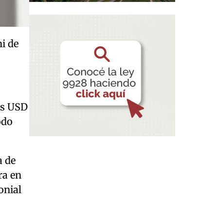
i de
os USD
odo
a de
ra en
onial