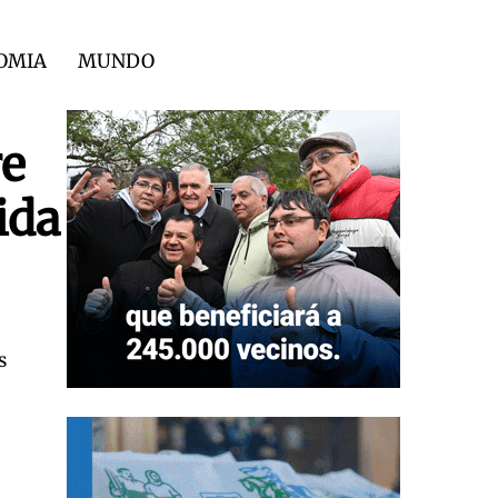
OMIA
MUNDO
re
ida
s