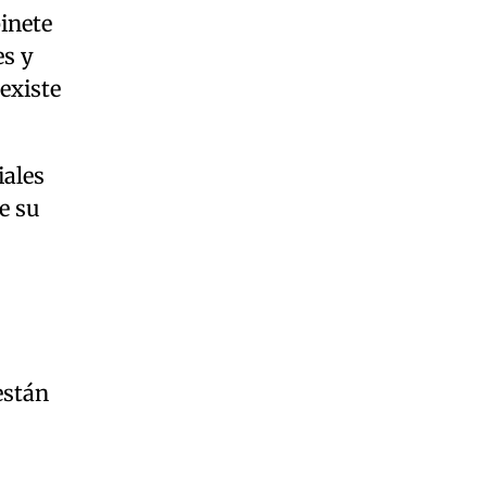
inete
es y
existe
iales
e su
están