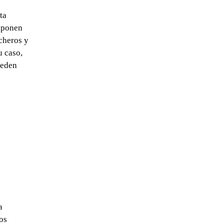
ta
isponen
icheros y
u caso,
ueden
a
os