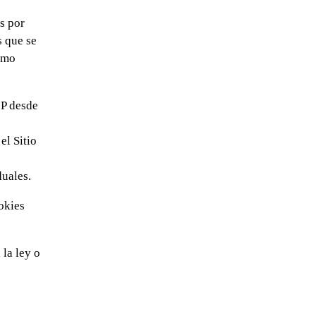
s por
s que se
cómo
IP desde
el Sitio
duales.
okies
 la ley o