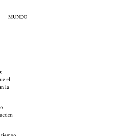
MUNDO
se
ue el
an la
io
pueden
l tiempo