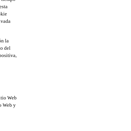
esta
okie
ivada
ón la
to del
ositiva,
itio Web
io Web y