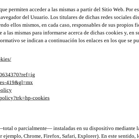
permiten acceder a las mismas a partir del Sitio Web. Por es
navegador del Usuario. Los titulares de dichas redes sociales d
iendo ellos mismos, en cada caso, responsables de sus propios f
se a las mismas para informarse acerca de dichas cookies y, en s
formativo se indican a continuación los enlaces en los que se p
kies/
80634370?ref=ig
l=es-419&gl=mx
policy
-policy?trk=hp-cookies
 —total o parcialmente— instaladas en su dispositivo mediante l
 ejemplo, Chrome, Firefox, Safari, Explorer). En este sentido, l