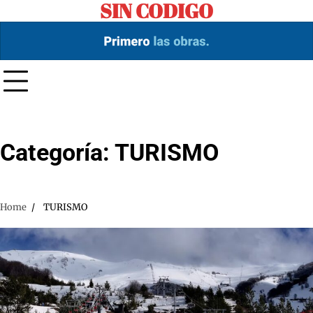
SIN CODIGO
Skip
to
content
Categoría:
TURISMO
Home
TURISMO