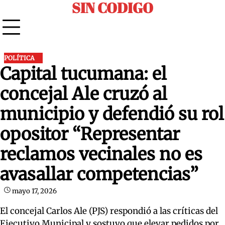
SIN CODIGO
Skip
to
content
POLÍTICA
Capital tucumana: el
concejal Ale cruzó al
municipio y defendió su rol
opositor “Representar
reclamos vecinales no es
avasallar competencias”
mayo 17, 2026
El concejal Carlos Ale (PJS) respondió a las críticas del
Ejecutivo Municipal y sostuvo que elevar pedidos por