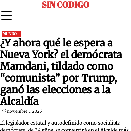
SIN CODIGO
Skip
to
content
MUNDO
¿Y ahora qué le espera a
Nueva York? el demócrata
Mamdani, tildado como
“comunista” por Trump,
ganó las elecciones a la
Alcaldía
noviembre 5, 2025
El legislador estatal y autodefinido como socialista
demócrata, de 34 años, se convertirá en el Alcalde más