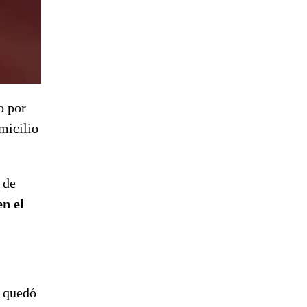
o por
micilio
 de
n el
l quedó