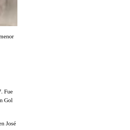
 menor
7. Fue
en Gol
en José