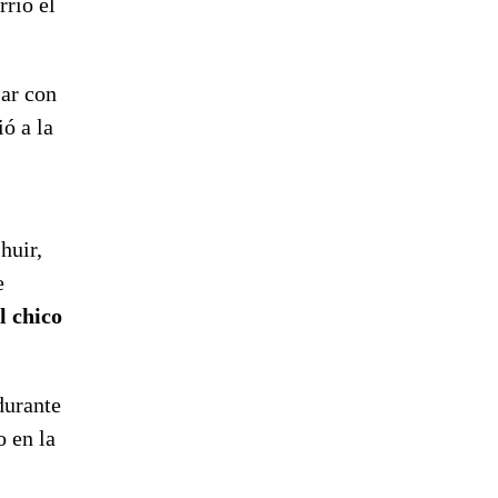
rrió el
sar con
ió a la
huir,
e
l chico
durante
o en la