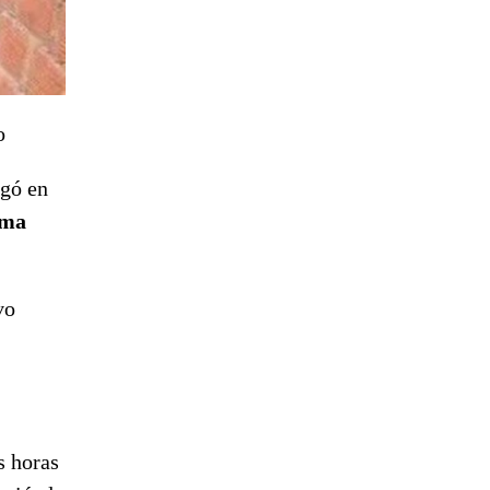
o
egó en
rma
vo
s horas