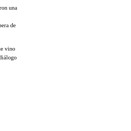
aron una
pera de
ue vino
 diálogo