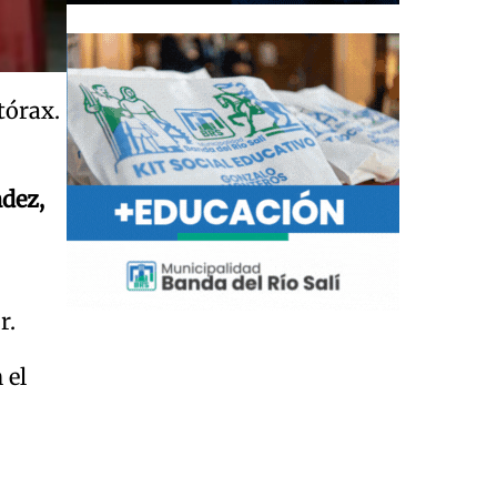
tórax.
ndez,
r.
 el