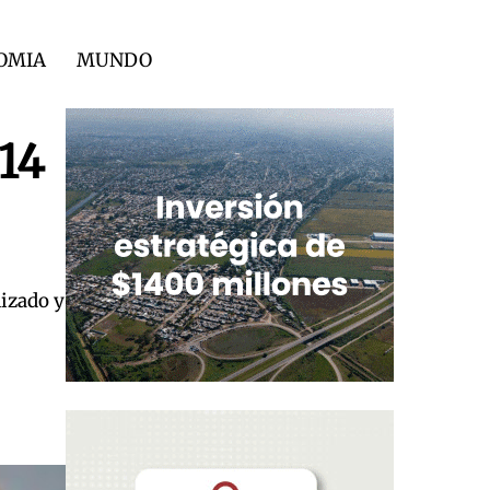
OMIA
MUNDO
14
lizado y