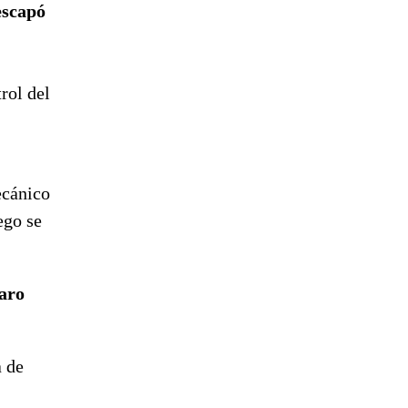
escapó
trol del
ecánico
ego se
aro
a de