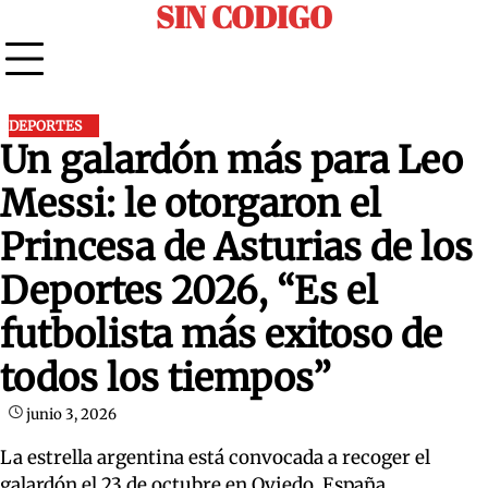
SIN CODIGO
Skip
to
content
DEPORTES
Un galardón más para Leo
Messi: le otorgaron el
Princesa de Asturias de los
Deportes 2026, “Es el
futbolista más exitoso de
todos los tiempos”
junio 3, 2026
La estrella argentina está convocada a recoger el
galardón el 23 de octubre en Oviedo, España