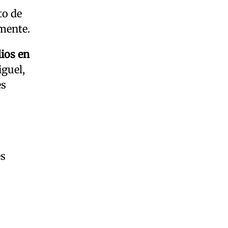
to de
amente.
lios en
iguel,
es
s
es