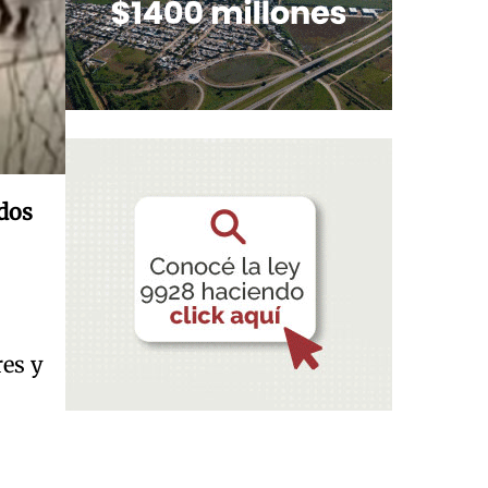
dos
res y