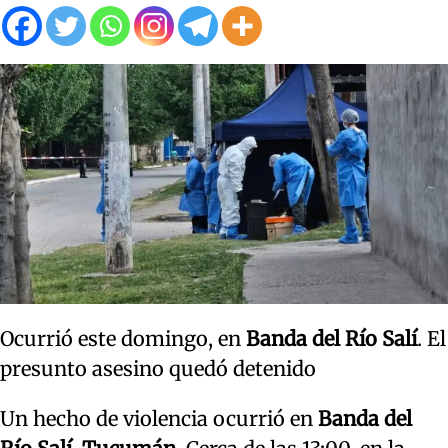
Ocurrió este domingo, en
Banda del Río Salí
. El
presunto asesino quedó detenido
Un hecho de violencia ocurrió en
Banda del