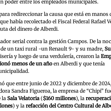
n poder entre los empleados municipales.
ara redireccionar la causa que está en manos d
 que había recolectado el Fiscal Federal Rafael V
ta del dinero de Alberdi.
ador serial contra la gestión Campos. De la no
 de un taxi rural -un Renault 9- y su madre,
Su
sería y luego de una verdulería, crearon la
Emp
ionó menos de un año
en Alberdi y que tenía
unicipalidad.
ormó que entre junio de 2022 y diciembre de 2024
adora Sandra Figueroa, la empresa de “Chipi” fu
e la
Sala Velatoria
(
$160 millones
), la
recuperac
llones
) y la
refacción del Centro Cultural de Alb