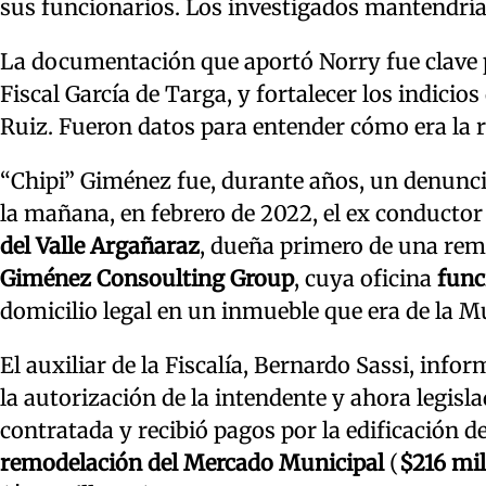
sus funcionarios. Los investigados mantendría
La documentación que aportó Norry fue clave p
Fiscal García de Targa, y fortalecer los indicios
Ruiz. Fueron datos para entender cómo era la ru
“Chipi” Giménez fue, durante años, un denunci
la mañana, en febrero de 2022, el ex conductor
del Valle Argañaraz
, dueña primero de una remi
Giménez Consoulting Group
, cuya oficina
func
domicilio legal en un inmueble que era de la M
El auxiliar de la Fiscalía, Bernardo Sassi, inf
la autorización de la intendente y ahora legisl
contratada y recibió pagos por la edificación d
remodelación del Mercado Municipal
(
$216 mi