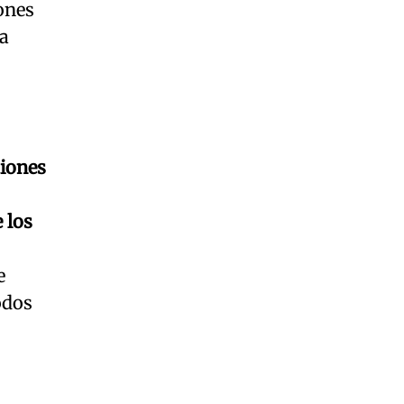
ones
 a
tiones
 los
e
odos