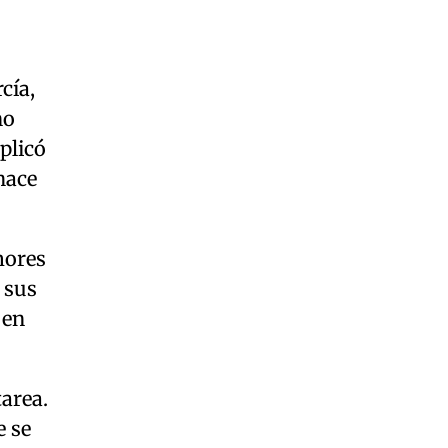
cía,
no
plicó
hace
mores
 sus
 en
area.
e se