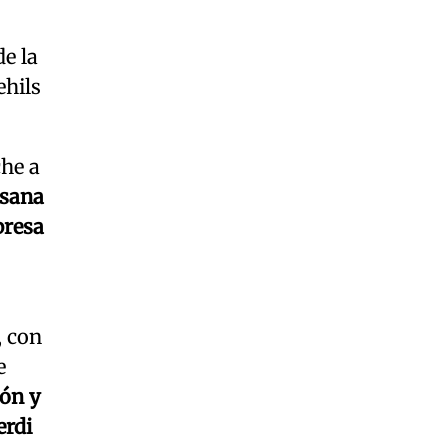
e la
ehils
che a
sana
resa
, con
e
ión y
erdi