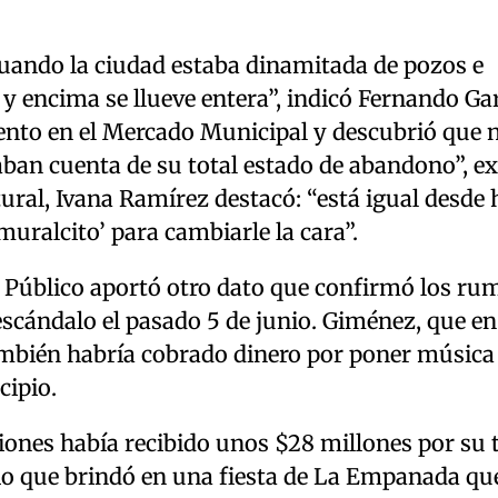
cuando la ciudad estaba dinamitada de pozos e
 y encima se llueve entera”, indicó Fernando Gar
iento en el Mercado Municipal y descubrió que 
aban cuenta de su total estado de abandono”, ex
ural, Ivana Ramírez destacó: “está igual desde 
muralcito’ para cambiarle la cara”.
io Público aportó otro dato que confirmó los ru
escándalo el pasado 5 de junio. Giménez, que en
ambién habría cobrado dinero por poner música
cipio.
ones había recibido unos $28 millones por su t
io que brindó en una fiesta de La Empanada qu