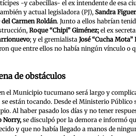
cipes -y cabecillas- el ex intendente de esa ci
también y actual legisladora (PJ),
Sandra Figue
é del Carmen Roldán
. Junto a ellos habrían teni
strucción,
Roque “Chipi” Giménez;
el ex secreta
arrionuevo
; y el gremialista
José “Cucha Mota”
ron que entre ellos no había ningún vínculo o 
lena de obstáculos
 en el Municipio tucumano será largo y complic
 se están tocando. Desde el Ministerio Público 
io. Al haber pasado los días y no tener respue
 Norry,
se disculpó por la demora e informó qu
recido y que no había llegado a manos de ningu