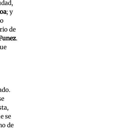
udad,
roa
; y
do
rio de
 Funez
.
que
ado.
se
sta,
e se
no de