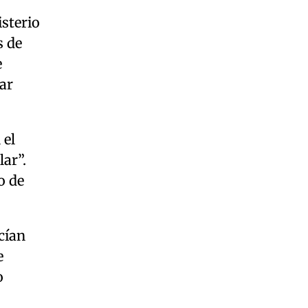
isterio
s de
e
ar
 el
ar”.
o de
cían
e
o