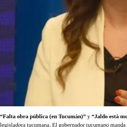
“Falta obra pública (en Tucumán)”
y
“Jaldo está mo
legisladora tucumana. El gobernador tucumano manda