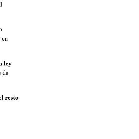
l
a
y en
a ley
s de
l resto