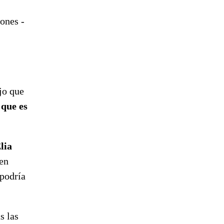
ones -
jo que
 que es
lia
 en
 podría
s las