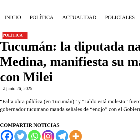
Skip
to
INICIO
POLÍTICA
ACTUALIDAD
POLICIALES
content
POLÍTICA
Tucumán: la diputada nac
Medina, manifiesta su ma
con Milei
junio 26, 2025
“Falta obra pública (en Tucumán)” y “Jaldo está molesto” fuero
gobernador tucumano manda señales de “enojo” con el Gobier
COMPARTIR NOTICIAS