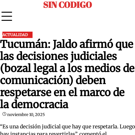
SIN CODIGO
Skip
to
content
ACTUALIDAD
Tucumán: Jaldo afirmó que
las decisiones judiciales
(bozal legal a los medios de
comunicación) deben
respetarse en el marco de
la democracia
noviembre 10, 2025
“Es una decisión judicial que hay que respetarla. Luego
hay instancias para revertirlas”, comentó el