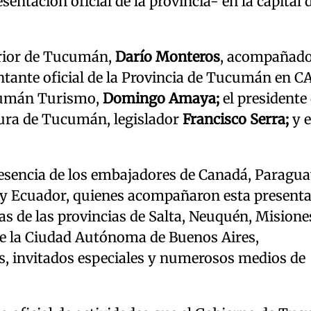
entación oficial de la provincia- en la capital 
terior de Tucumán,
Darío Monteros
, acompañado
entante oficial de la Provincia de Tucumán en C
ucumán Turismo,
Domingo Amaya;
el presidente 
ura de Tucumán, legislador
Francisco Serra;
y e
esencia de los embajadores de Canadá, Paraguay
 y Ecuador, quienes acompañaron esta present
sas de las provincias de Salta, Neuquén, Misione
 de la Ciudad Autónoma de Buenos Aires,
os, invitados especiales y numerosos medios de