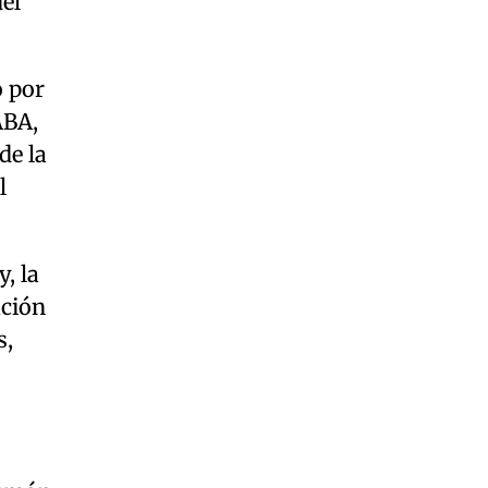
del
 por
ABA,
de la
l
, la
ación
s,