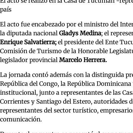
El acto se realizó en la Casa de Tucumán -repres
país
El acto fue encabezado por el ministro del In
la diputada nacional
Gladys Medina
; el repres
Enrique Salvatierra;
el presidente del Ente T
Comisión de Turismo de la Honorable Legislat
legislador provincial
Marcelo Herrera.
La jornada contó además con la distinguida pr
República del Congo, la República Dominicana
institucional, junto a representantes de las Ca
Corrientes y Santiago del Estero, autoridades
representantes del sector turístico, empresari
comunicación.