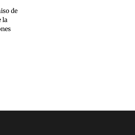
iso de
 la
ones