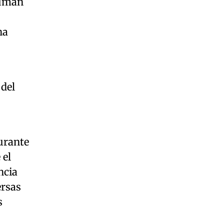
cumán
ha
del
urante
 el
ncia
ersas
s