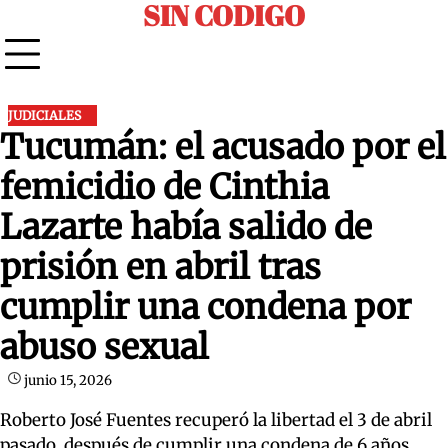
SIN CODIGO
Skip
to
content
JUDICIALES
Tucumán: el acusado por el
femicidio de Cinthia
Lazarte había salido de
prisión en abril tras
cumplir una condena por
abuso sexual
junio 15, 2026
Roberto José Fuentes recuperó la libertad el 3 de abril
pasado, después de cumplir una condena de 6 años.