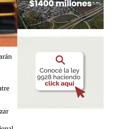
varán
tre
izar
ional