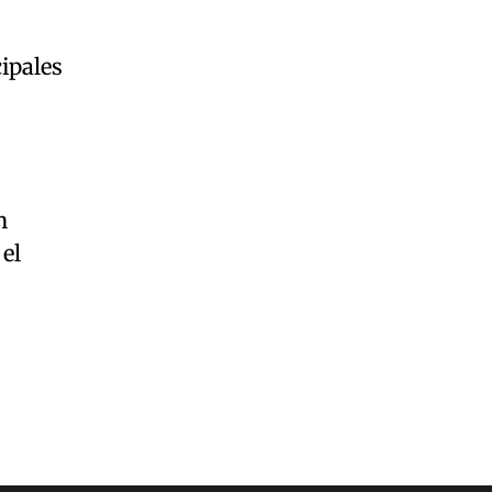
ipales
n
el