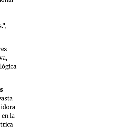
.”,
res
va,
ológica
s
vasta
uidora
 en la
trica