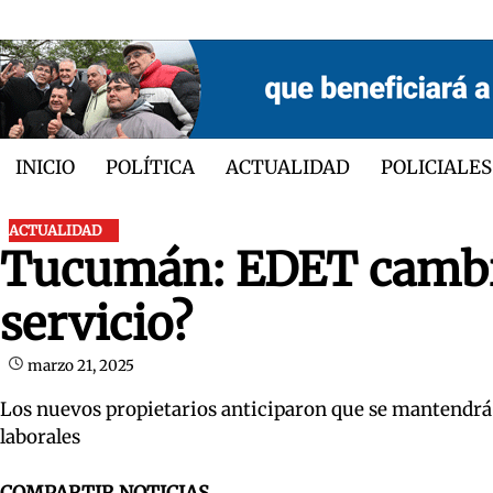
Skip
to
content
INICIO
POLÍTICA
ACTUALIDAD
POLICIALES
ACTUALIDAD
Tucumán: EDET cambia
servicio?
marzo 21, 2025
Los nuevos propietarios anticiparon que se mantendrá 
laborales
COMPARTIR NOTICIAS