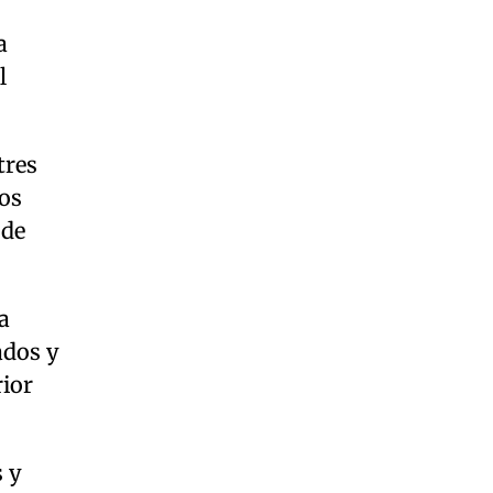
a
l
tres
tos
 de
a
ados y
rior
s y