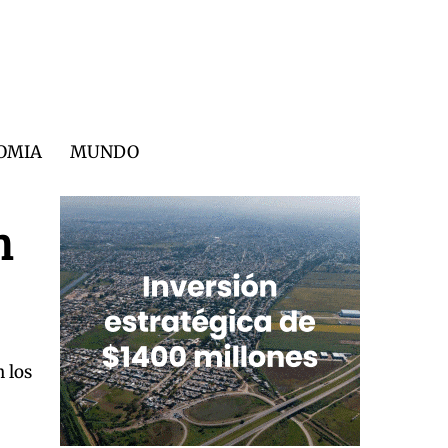
OMIA
MUNDO
n
n los