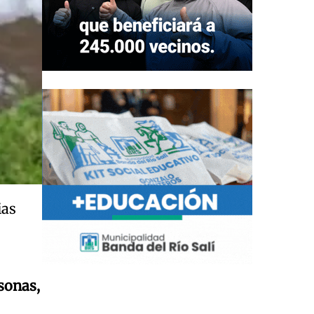
ias
sonas,