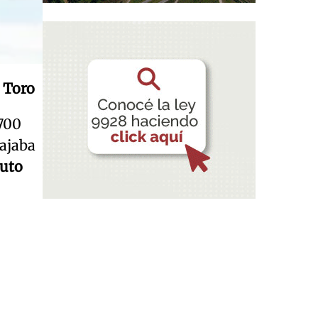
 Toro
700
bajaba
tuto