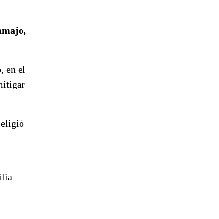
amajo,
, en el
mitigar
eligió
ilia