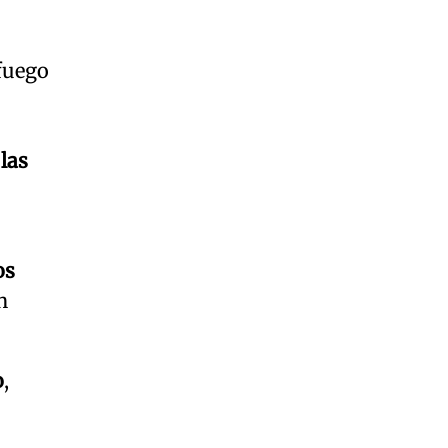
 fuego
las
os
n
o
,