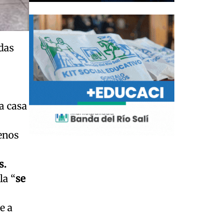
das
a casa
enos
s.
la “
se
e a