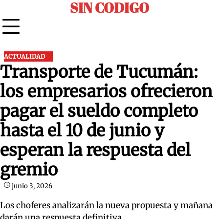
SIN CODIGO
Skip
to
content
ACTUALIDAD
Transporte de Tucumán:
los empresarios ofrecieron
pagar el sueldo completo
hasta el 10 de junio y
esperan la respuesta del
gremio
junio 3, 2026
Los choferes analizarán la nueva propuesta y mañana
darán una respuesta definitiva