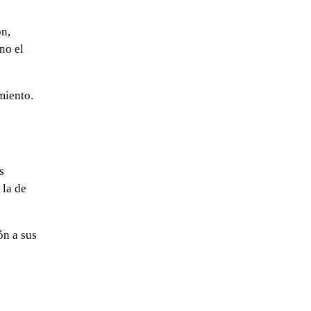
ón,
no el
miento.
s
 la de
ón a sus