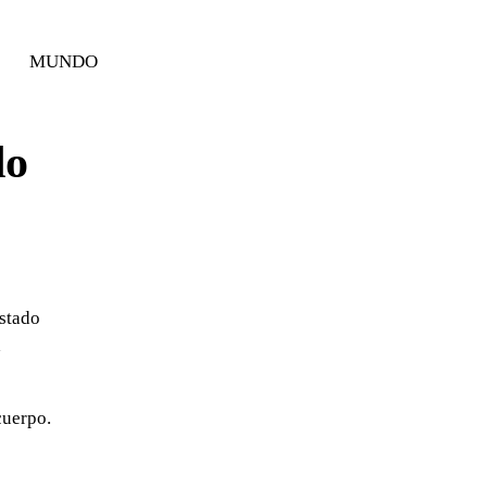
MUNDO
do
astado
a
cuerpo.