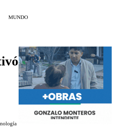
MUNDO
tivó
cnología