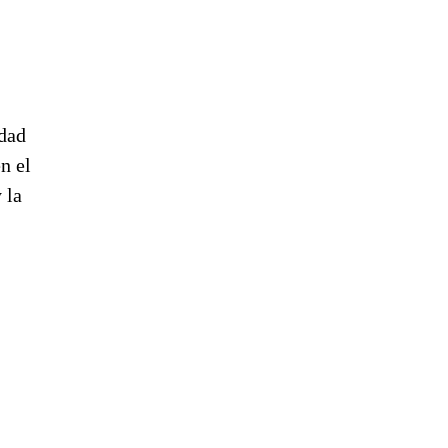
idad
n el
 la