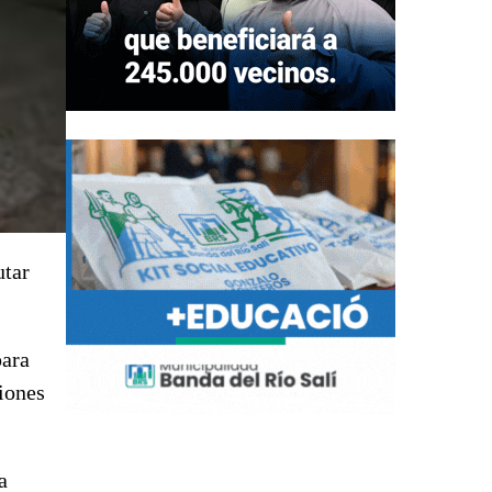
utar
para
iones
a