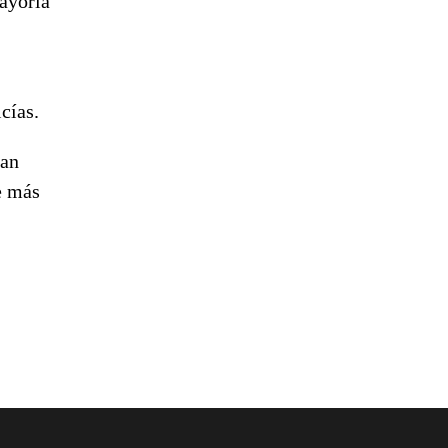
mayoría
icías.
han
e más