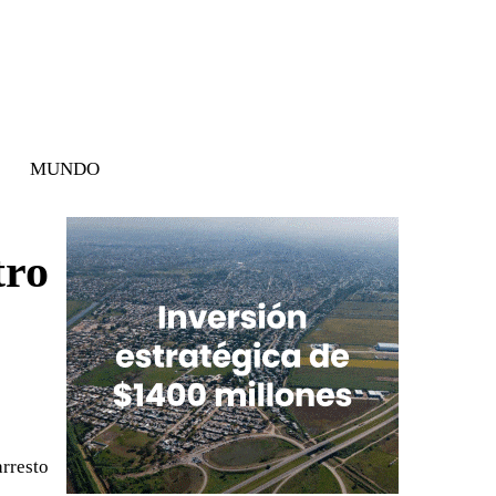
MUNDO
tro
arresto