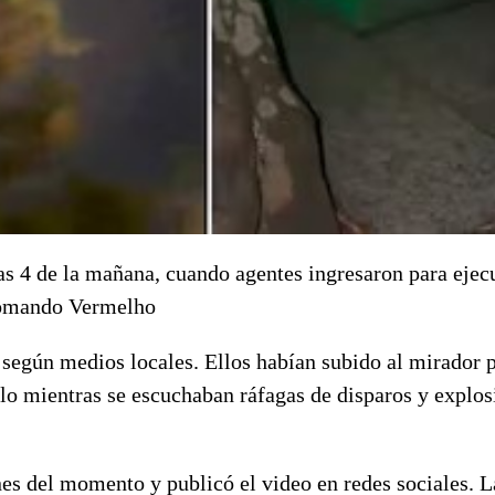
s 4 de la mañana, cuando agentes ingresaron para ejec
 Comando Vermelho
, según medios locales. Ellos habían subido al mirador 
lo mientras se escuchaban ráfagas de disparos y explos
s del momento y publicó el video en redes sociales. L