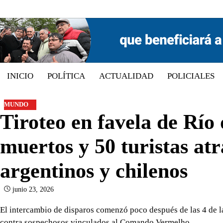
Skip
to
content
INICIO
POLÍTICA
ACTUALIDAD
POLICIALES
MUNDO
Tiroteo en favela de Río
muertos y 50 turistas atr
argentinos y chilenos
junio 23, 2026
El intercambio de disparos comenzó poco después de las 4 de l
contra sospechosos vinculados al Comando Vermelho