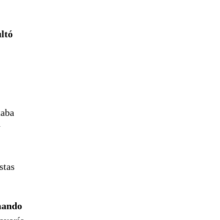
ultó
taba
y
stas
ando