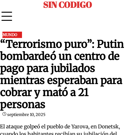
SIN CODIGO
Skip
to
content
MUNDO
“Terrorismo puro”: Putin
bombardeó un centro de
pago para jubilados
mientras esperaban para
cobrar y mató a 21
personas
septiembre 10, 2025
El ataque golpeó el pueblo de Yarova, en Donetsk,
cuando los habitantes recibían su jubilación del