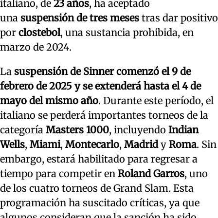
italiano, de
23 años
, ha aceptado
una
suspensión de tres meses
tras dar positivo
por
clostebol
, una sustancia prohibida, en
marzo de 2024.
La
suspensión de Sinner comenzó el 9 de
febrero de 2025 y se extenderá hasta el 4 de
mayo del mismo año
. Durante este período, el
italiano se perderá importantes torneos de la
categoría
Masters 1000
, incluyendo
Indian
Wells
,
Miami
,
Montecarlo
,
Madrid
y
Roma
. Sin
embargo, estará habilitado para regresar a
tiempo para competir en
Roland Garros
, uno
de los cuatro torneos de Grand Slam. Esta
programación ha suscitado críticas, ya que
algunos consideran que la sanción ha sido