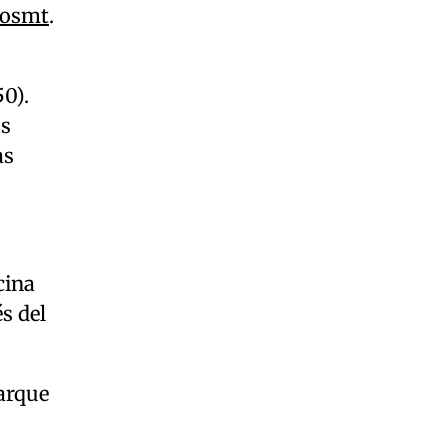
icosmt
.
50).
os
as
cina
s del
Parque