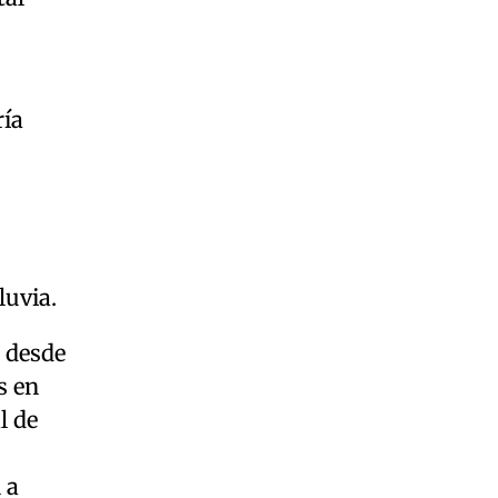
ría
luvia.
a desde
s en
l de
 a