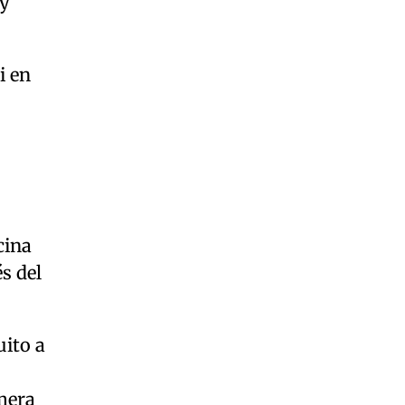
 y
i en
cina
s del
uito a
imera