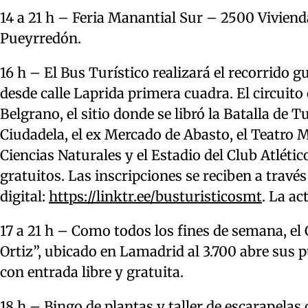
14 a 21 h – Feria Manantial Sur – 2500 Viviend
Pueyrredón.
16 h – El Bus Turístico realizará el recorrido g
desde calle Laprida primera cuadra. El circuit
Belgrano, el sitio donde se libró la Batalla de 
Ciudadela, el ex Mercado de Abasto, el Teatro M
Ciencias Naturales y el Estadio del Club Atléti
gratuitos. Las inscripciones se reciben a travé
digital:
https://linktr.ee/busturisticosmt
. La ac
17 a 21 h – Como todos los fines de semana, 
Ortiz”, ubicado en Lamadrid al 3.700 abre sus pu
con entrada libre y gratuita.
18 h – Bingo de plantas y taller de escarapela