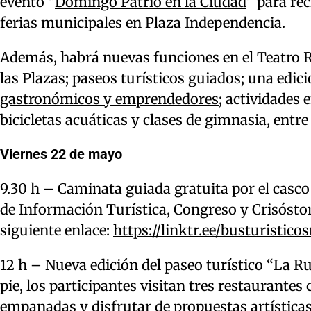
evento “
Domingo Patrio en la Ciudad
” para re
ferias municipales en Plaza Independencia.
Además, habrá nuevas funciones en el Teatro R
las Plazas; paseos turísticos guiados; una edic
gastronómicos y emprendedores
; actividades
bicicletas acuáticas y clases de gimnasia, entre
Viernes 22 de mayo
9.30 h – Caminata guiada gratuita por el casco 
de Información Turística, Congreso y Crisóstom
siguiente enlace:
https://linktr.ee/busturistico
12 h – Nueva edición del paseo turístico “La 
pie, los participantes visitan tres restaurante
empanadas y disfrutar de propuestas artísticas.