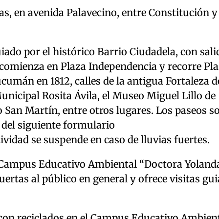
as, en avenida Palavecino, entre Constitución y
uiado por el histórico Barrio Ciudadela, con sali
o comienza en Plaza Independencia y recorre Pl
Tucumán en 1812, calles de la antigua Fortaleza d
unicipal Rosita Ávila, el Museo Miguel Lillo de
co San Martín, entre otros lugares. Los paseos s
s del siguiente formulario
tividad se suspende en caso de lluvias fuertes.
el Campus Educativo Ambiental “Doctora Yoland
ertas al público en general y ofrece visitas gui
s con reciclados en el Campus Educativo Ambien