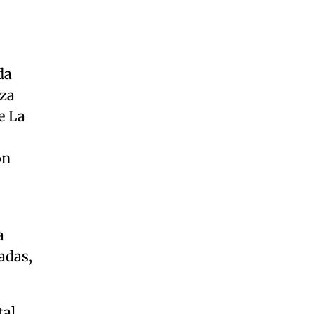
da
aza
e La
on
a
adas,
tal