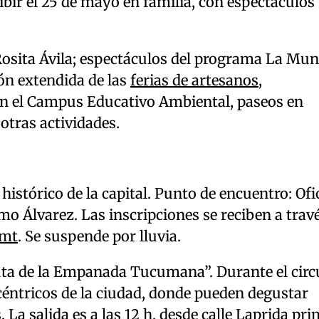
cibir el 25 de mayo en familia, con espectáculos
osita Ávila; espectáculos del programa La Mun
ión extendida de las
ferias de artesanos,
 en el Campus Educativo Ambiental, paseos en
 otras actividades.
histórico de la capital. Punto de encuentro: Ofi
o Álvarez. Las inscripciones se reciben a travé
smt
. Se suspende por lluvia.
Ruta de la Empanada Tucumana”. Durante el circ
s céntricos de la ciudad, donde pueden degustar
 La salida es a las 12 h, desde calle Laprida pr