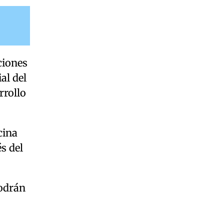
ciones
al del
rrollo
cina
s del
podrán