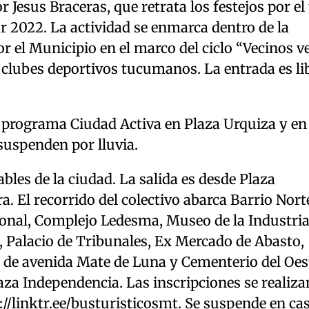
 Jesus Braceras, que retrata los festejos por el 
r 2022. La actividad se enmarca dentro de la
r el Municipio en el marco del ciclo “Vecinos v
 y clubes deportivos tucumanos. La entrada es li
l programa Ciudad Activa en Plaza Urquiza y en 
 suspenden por lluvia.
ables de la ciudad. La salida es desde Plaza
. El recorrido del colectivo abarca Barrio Nort
ional, Complejo Ledesma, Museo de la Industri
s, Palacio de Tribunales, Ex Mercado de Abasto,
l de avenida Mate de Luna y Cementerio del Oes
laza Independencia. Las inscripciones se realiza
://linktr.ee/busturisticosmt
. Se suspende en ca