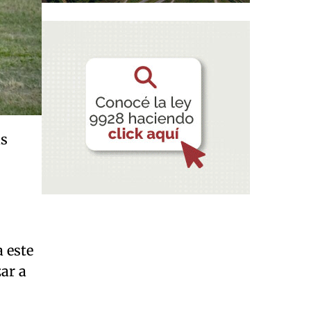
as
a este
ar a