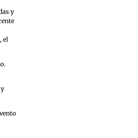
das y
frente
 el
o.
 y
evento