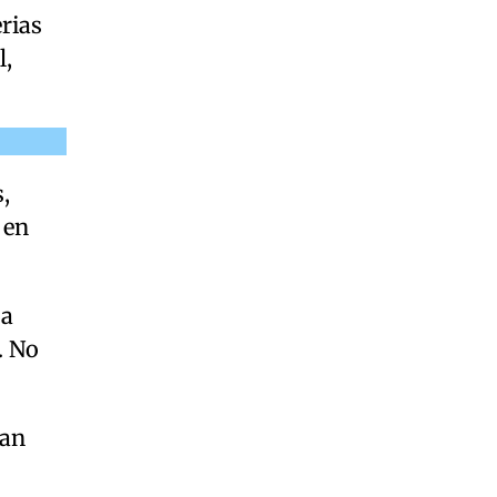
rias
l,
,
 en
La
. No
San