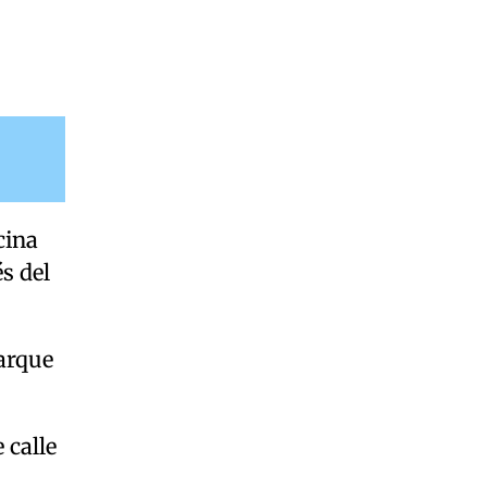
cina
s del
Parque
 calle