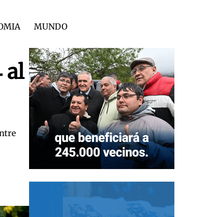
OMIA
MUNDO
 al
entre