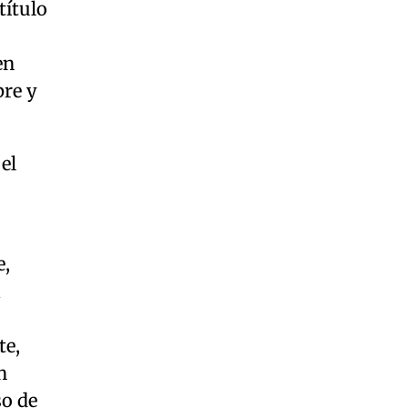
título
en
bre y
el
e,
a
te,
n
so de