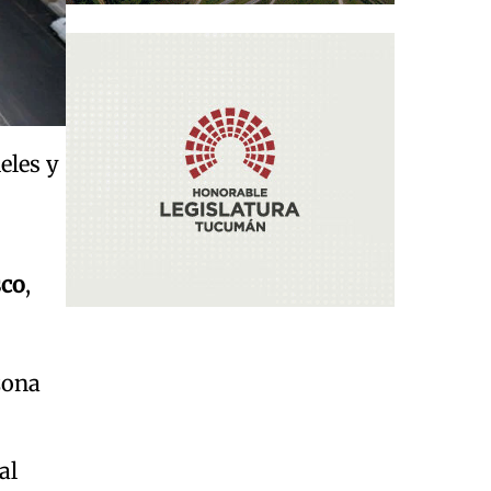
eles y
sco
,
zona
al