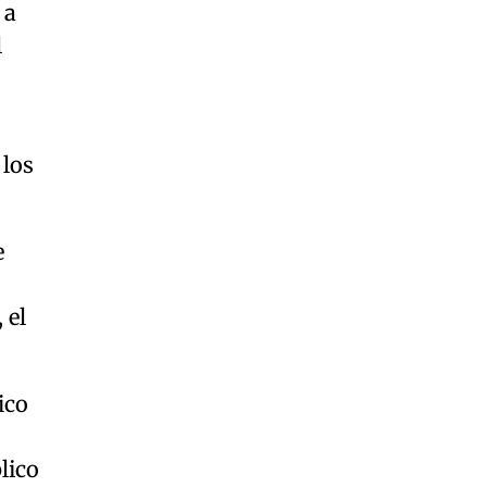
 a
l
 los
e
, el
ico
lico