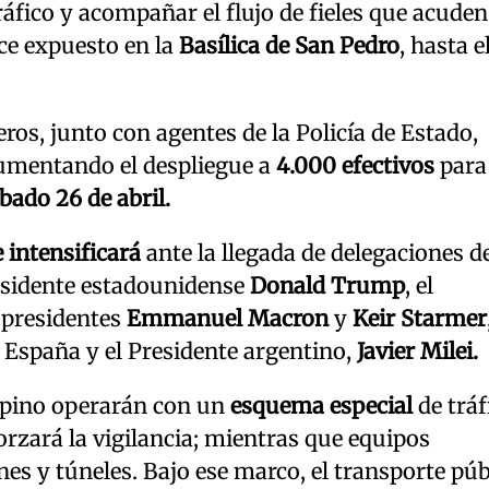
áfico y acompañar el flujo de fieles que acuden
ce expuesto en la
Basílica de San Pedro
, hasta e
ros, junto con agentes de la Policía de Estado,
aumentando el despliegue a
4.000 efectivos
para
ábado 26 de abril.
e intensificará
ante la llegada de delegaciones d
residente estadounidense
Donald Trump
, el
 presidentes
Emmanuel Macron
y
Keir Starmer
e España y el Presidente argentino,
Javier Milei.
mpino operarán con un
esquema especial
de tráf
forzará la vigilancia; mientras que equipos
es y túneles. Bajo ese marco, el transporte púb