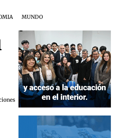
OMIA
MUNDO
l
aciones