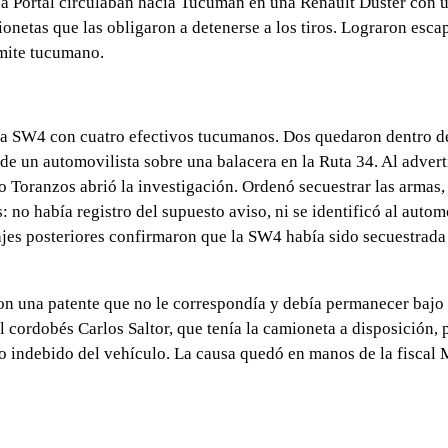
a Portal circulaban hacia Tucumán en una Renault Duster con 
onetas que las obligaron a detenerse a los tiros. Lograron esca
ímite tucumano.
yota SW4 con cuatro efectivos tucumanos. Dos quedaron dentro d
o de un automovilista sobre una balacera en la Ruta 34. Al adverti
do Toranzos abrió la investigación. Ordenó secuestrar las armas, 
 no había registro del supuesto aviso, ni se identificó al automo
tajes posteriores confirmaron que la SW4 había sido secuestrada
on una patente que no le correspondía y debía permanecer bajo
al cordobés Carlos Saltor, que tenía la camioneta a disposición, 
uso indebido del vehículo. La causa quedó en manos de la fiscal