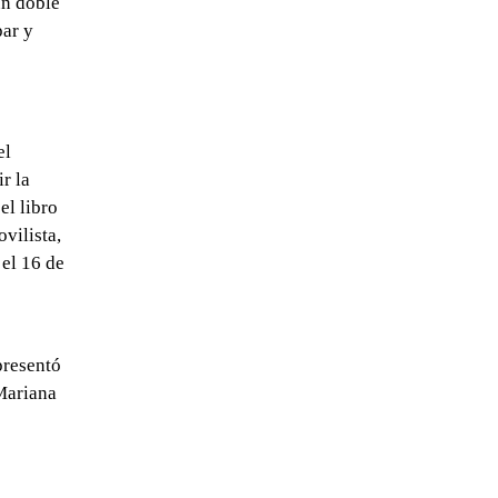
un doble
par y
el
r la
el libro
vilista,
 el 16 de
presentó
 Mariana