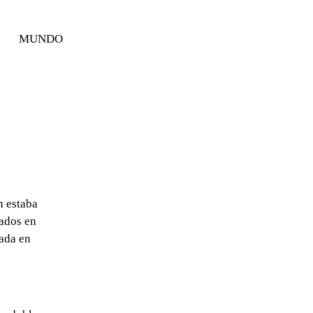
MUNDO
n estaba
rados en
rada en