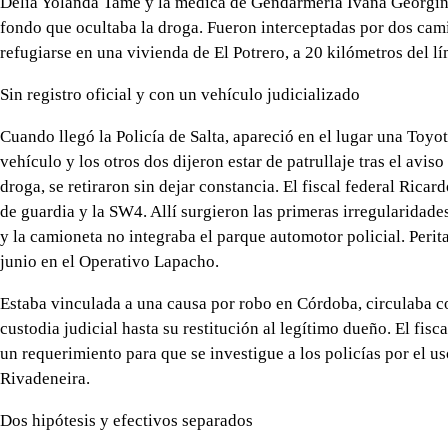
Delia Yolanda Tame y la médica de Gendarmería Ivana Georgin
fondo que ocultaba la droga. Fueron interceptadas por dos cami
refugiarse en una vivienda de El Potrero, a 20 kilómetros del l
Sin registro oficial y con un vehículo judicializado
Cuando llegó la Policía de Salta, apareció en el lugar una To
vehículo y los otros dos dijeron estar de patrullaje tras el avis
droga, se retiraron sin dejar constancia. El fiscal federal Ricar
de guardia y la SW4. Allí surgieron las primeras irregularidades:
y la camioneta no integraba el parque automotor policial. Peri
junio en el Operativo Lapacho.
Estaba vinculada a una causa por robo en Córdoba, circulaba c
custodia judicial hasta su restitución al legítimo dueño. El fisc
un requerimiento para que se investigue a los policías por el 
Rivadeneira.
Dos hipótesis y efectivos separados