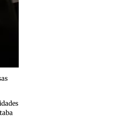
sas
idades
ataba