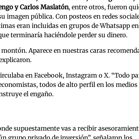
engo y Carlos Maslatón
, entre otros, fueron qu
su imagen pública. Con posteos en redes social
íctimas eran incluidas en grupos de Whatsapp en
ue terminaría haciéndole perder su dinero.
n montón. Aparece en nuestras caras recomen
explicaron.
circulaba en Facebook, Instagram o X. “Todo pa
 economistas, todos de alto perfil en los medios 
onstruye el engaño.
onde supuestamente vas a recibir asesoramien
n grupo privado de inversión”, señalaron los