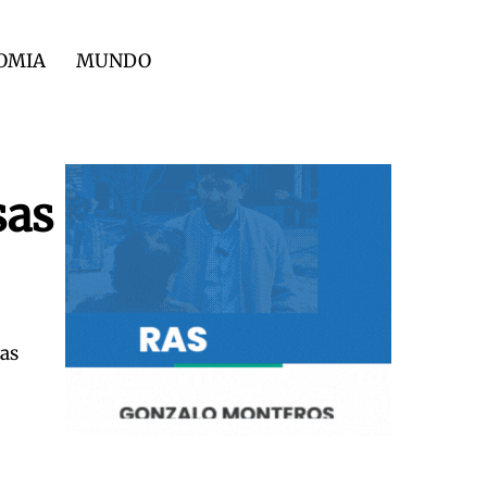
OMIA
MUNDO
sas
ras