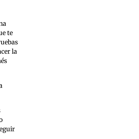
una
ue te
ruebas
cer la
nés
a
s
o
seguir