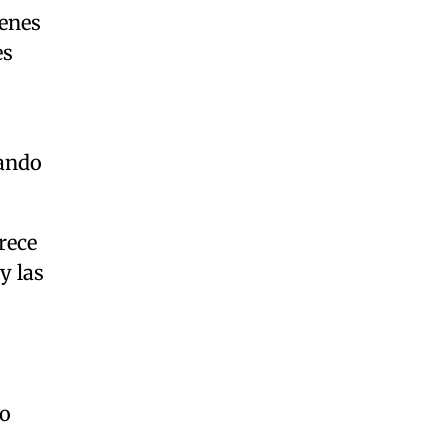
ienes
es
dando
rece
y las
to