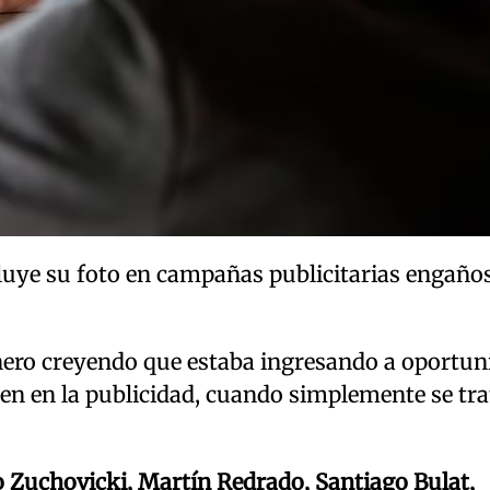
luye su foto en campañas publicitarias engaño
nero creyendo que estaba ingresando a oportun
cen en la publicidad, cuando simplemente se tr
 Zuchovicki, Martín Redrado, Santiago Bulat,