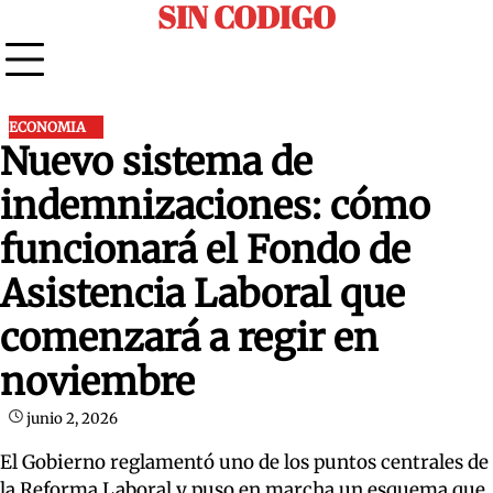
SIN CODIGO
Skip
to
content
ECONOMIA
Nuevo sistema de
indemnizaciones: cómo
funcionará el Fondo de
Asistencia Laboral que
comenzará a regir en
noviembre
junio 2, 2026
El Gobierno reglamentó uno de los puntos centrales de
la Reforma Laboral y puso en marcha un esquema que