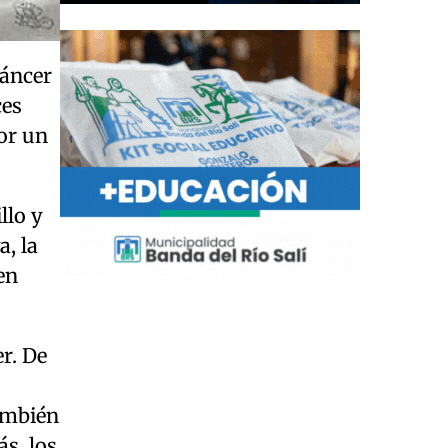
cáncer
ces
or un
llo y
, la
en
r. De
ambién
ás, los