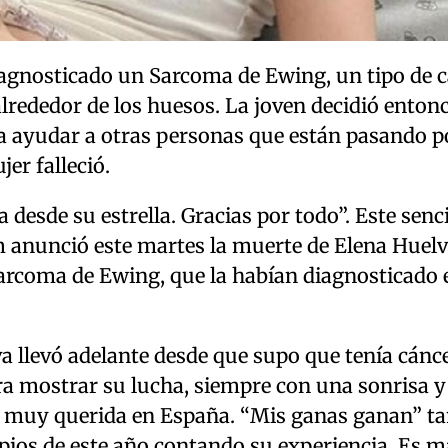
diagnosticado un Sarcoma de Ewing, un tipo de 
alrededor de los huesos. La joven decidió enton
ra ayudar a otras personas que están pasando p
er falleció.
desde su estrella. Gracias por todo”. Este senci
anunció este martes la muerte de Elena Huelva
arcoma de Ewing, que la habían diagnosticado 
 llevó adelante desde que supo que tenía cánce
ara mostrar su lucha, siempre con una sonrisa y
r muy querida en España. “Mis ganas ganan” t
cipios de este año contando su experiencia. Es m