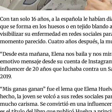
Con tan solo 16 años, a la española le habían 
que se forma en los huesos o en tejido blando 
visibilizar su enfermedad en redes sociales pa
momento parecido. Cuatro años después, la muj
“Desde esta mañana, Elena nos baila y nos mira 
emotivo mensaje desde su cuenta de Instagram 
influencer de 20 años que luchaba contra un S
2019.
“Mis ganas ganan” fue el lema que Elena Huelva
hecho, la joven se volcó a sus redes sociales p
mucho carisma. Se convirtió en una influence
es el título del libro que publicó Huelva a prin