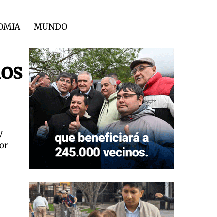
OMIA
MUNDO
los
y
por