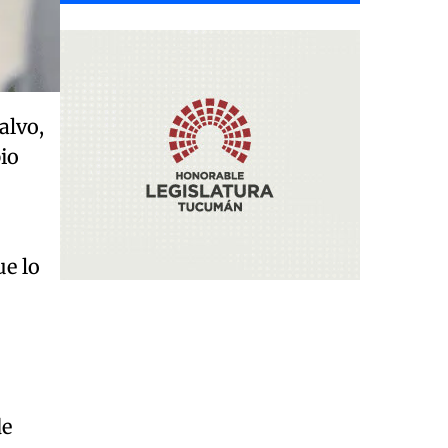
alvo,
pio
e lo
.
de