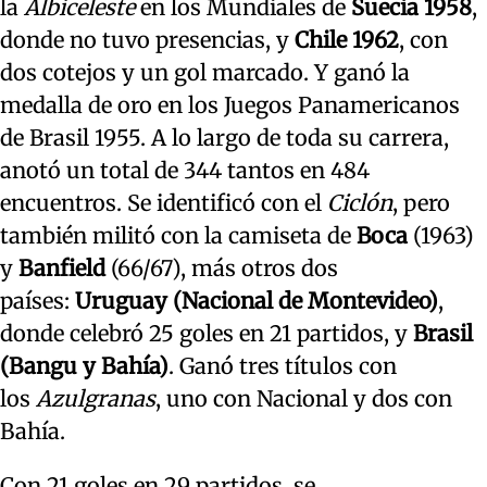
la
Albiceleste
en los Mundiales de
Suecia 1958
,
donde no tuvo presencias, y
Chile 1962
, con
dos cotejos y un gol marcado. Y ganó la
medalla de oro en los Juegos Panamericanos
de Brasil 1955. A lo largo de toda su carrera,
anotó un total de 344 tantos en 484
encuentros. Se identificó con el
Ciclón
, pero
también militó con la camiseta de
Boca
(1963)
y
Banfield
(66/67), más otros dos
países:
Uruguay (Nacional de Montevideo)
,
donde celebró 25 goles en 21 partidos, y
Brasil
(Bangu y Bahía)
. Ganó tres títulos con
los
Azulgranas
, uno con Nacional y dos con
Bahía.
Con 21 goles en 29 partidos, se