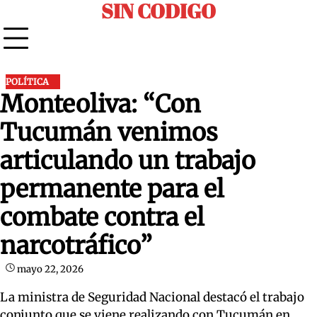
SIN CODIGO
Skip
to
content
POLÍTICA
Monteoliva: “Con
Tucumán venimos
articulando un trabajo
permanente para el
combate contra el
narcotráfico”
mayo 22, 2026
La ministra de Seguridad Nacional destacó el trabajo
conjunto que se viene realizando con Tucumán en