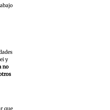
rabajo
idades
ei y
a no
otros
ar que