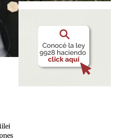
ilei
iones