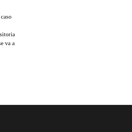
 caso
sitoria
se va a