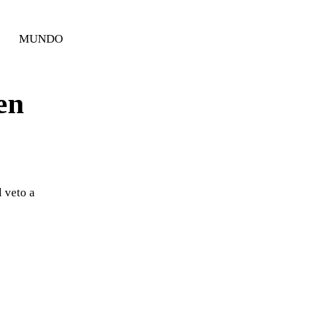
MUNDO
en
l veto a