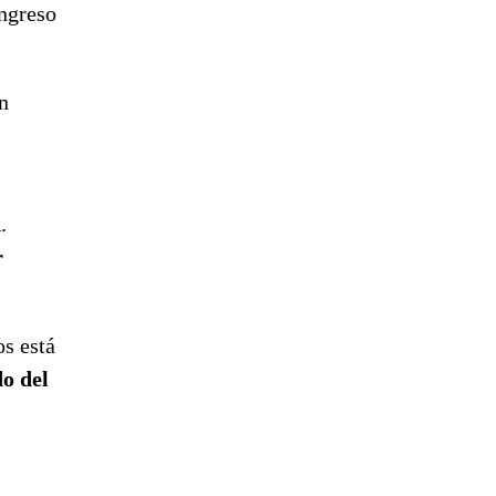
ongreso
n
.
r
os está
do del