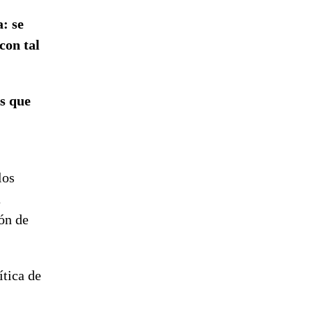
: se
con tal
s que
los
a
ión de
ítica de