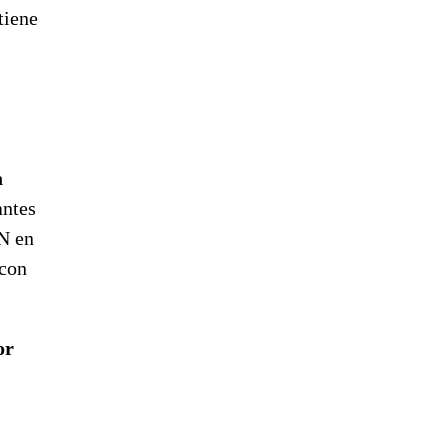
tiene
a
antes
RN en
 con
or