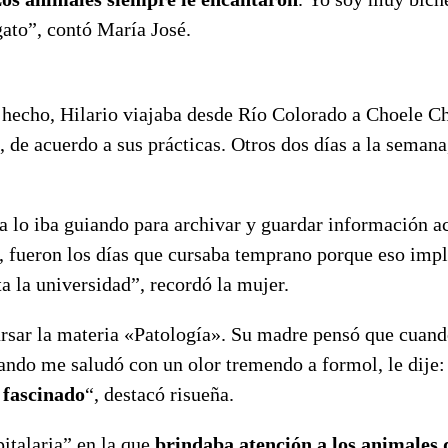
gato”, contó María José.
e hecho, Hilario viajaba desde Río Colorado a Choele C
de acuerdo a sus prácticas. Otros dos días a la semana,
ra lo iba guiando para archivar y guardar información a
ás, fueron los días que cursaba temprano porque eso imp
a la universidad”, recordó la mujer.
cursar la materia «Patología». Su madre pensó que cuan
uando me saludó con un olor tremendo a formol, le dije
 fascinado
“, destacó risueña.
pitalaria” en la que
brindaba atención a los animales 