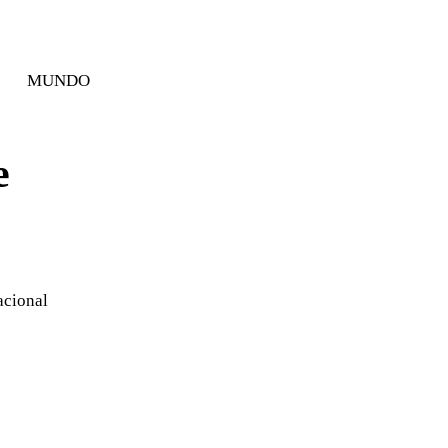
MUNDO
e
acional