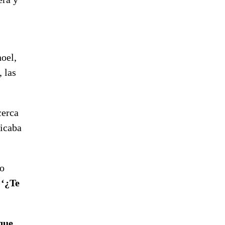
hoel,
 las
cerca
licaba
do
:
‘¿Te
que