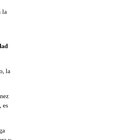
 la
dad
, la
ínez
, es
ga
era y