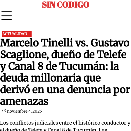
SIN CODIGO
Skip
to
content
ACTUALIDAD
Marcelo Tinelli vs. Gustavo
Scaglione, dueño de Telefe
y Canal 8 de Tucumán: la
deuda millonaria que
derivó en una denuncia por
amenazas
noviembre 4, 2025
Los conflictos judiciales entre el histórico conductor y
el dueño de Telefe y Canal 8 de Tucumán. Las