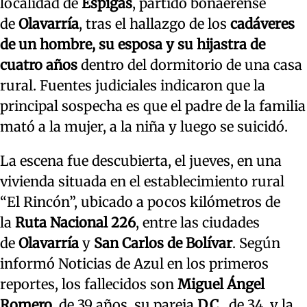
localidad de
Espigas
, partido bonaerense
de
Olavarría
, tras el hallazgo de los
cadáveres
de un hombre, su esposa y su hijastra de
cuatro años
dentro del dormitorio de una casa
rural. Fuentes judiciales indicaron que la
principal sospecha es que el padre de la familia
mató a la mujer, a la niña y luego se suicidó.
La escena fue descubierta, el jueves, en una
vivienda situada en el establecimiento rural
“El Rincón”, ubicado a pocos kilómetros de
la
Ruta Nacional 226
, entre las ciudades
de
Olavarría
y
San Carlos de Bolívar
. Según
informó Noticias de Azul en los primeros
reportes, los fallecidos son
Miguel Ángel
Romero
, de 39 años, su pareja
D.C.
, de 34, y la