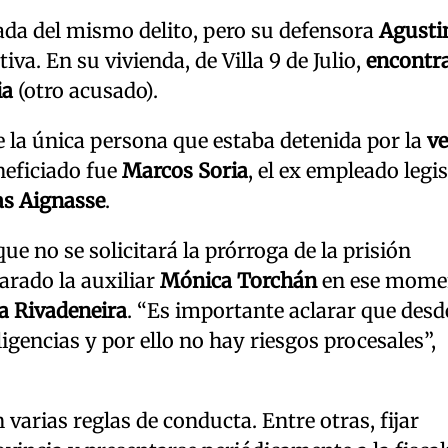
ada del mismo delito, pero su defensora
Agusti
iva. En su vivienda, de Villa 9 de Julio,
encontr
ia
(otro acusado).
de la única persona que estaba detenida por la
v
neficiado fue
Marcos Soria
, el ex empleado legis
as Aignasse
.
ue no se solicitará la prórroga de la prisión
arado la auxiliar
Mónica Torchán
en ese mome
a Rivadeneira
. “Es importante aclarar que desd
ligencias y por ello no hay riesgos procesales”,
varias reglas de conducta. Entre otras, fijar