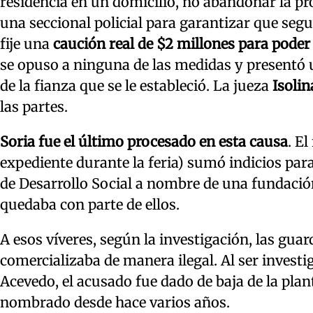
residencia en un domicilio, no abandonar la pro
una seccional policial para garantizar que segu
fije una
caución real de $2 millones para poder 
se opuso a ninguna de las medidas y presentó u
de la fianza que se le estableció. La jueza
Isoli
las partes.
Soria fue el último procesado en esta causa
. E
expediente durante la feria) sumó indicios par
de Desarrollo Social a nombre de una fundación
quedaba con parte de ellos.
A esos víveres, según la investigación, las guar
comercializaba de manera ilegal. Al ser invest
Acevedo, el acusado fue dado de baja de la pla
nombrado desde hace varios años.