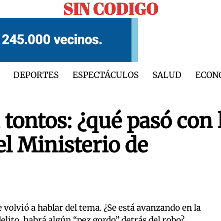
SIN CODIGO
DEPORTES
ESPECTÁCULOS
SALUD
ECON
tontos: ¿qué pasó con 
l Ministerio de
e volvió a hablar del tema. ¿Se está avanzando en la
elito, habrá algún “pez gordo” detrás del robo?