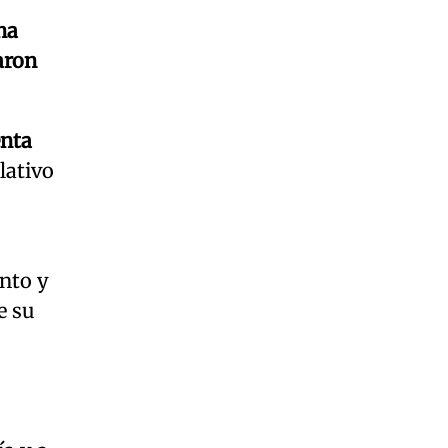
na
aron
enta
lativo
nto y
e su