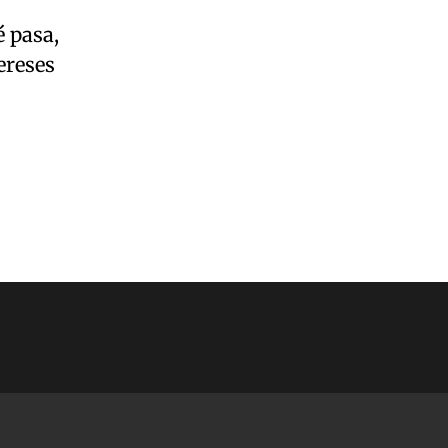
é pasa,
ereses