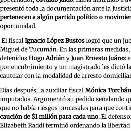
presentó toda la documentación ante la Justicia
pertenecen a algún partido político o movimien
oportunidad.
El fiscal
Ignacio López Bustos
logró que un ju
Miguel de Tucumán. En las primeras medidas, n
detenidos
Hugo Adrián
y
Juan Ernesto
Juárez
por encubrimiento y un magistrado les dictó l
cautelar con la modalidad de arresto domiciliar
Días después, la auxiliar fiscal
Mónica Torchán
imputados. Argumentó su pedido señalando que 
que no había riesgos procesales para que conti
caución de $1 millón para cada uno.
El defensor
Elizabeth Raddi terminó ordenando la libertad 