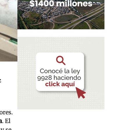
z
ores.
a
. El
 y se