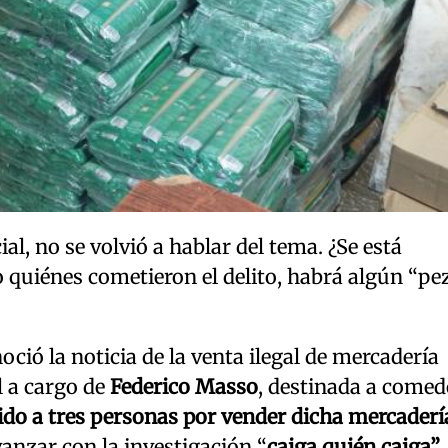
al, no se volvió a hablar del tema. ¿Se está
o quiénes cometieron el delito, habrá algún “pe
ció la noticia de la venta ilegal de mercadería
l a cargo de
Federico Masso
, destinada a comed
ido a tres personas por vender dicha mercaderí
vanzar con la investigación “
caiga quién caiga”
,