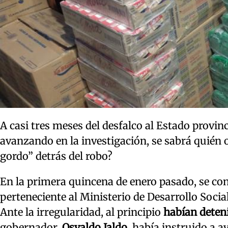
A casi tres meses del desfalco al Estado provinci
avanzando en la investigación, se sabrá quién 
gordo” detrás del robo?
En la primera quincena de enero pasado, se cono
perteneciente al Ministerio de Desarrollo Socia
Ante la irregularidad, al principio
habían deten
gobernador,
Osvaldo Jaldo
, había instruido a a