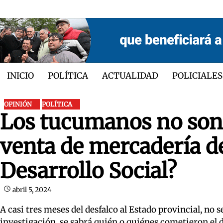
Skip
to
content
INICIO
POLÍTICA
ACTUALIDAD
POLICIALES
OPINIÓN
POLÍTICA
Los tucumanos no son 
venta de mercadería de
Desarrollo Social?
abril 5, 2024
A casi tres meses del desfalco al Estado provincial, no s
investigación, se sabrá quién o quiénes cometieron el d