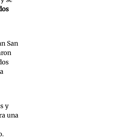
dos
an San
aron
dos
da
s y
ara una
o.