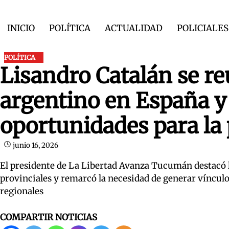
Skip
to
INICIO
POLÍTICA
ACTUALIDAD
POLICIALES
content
POLÍTICA
Lisandro Catalán se r
argentino en España y 
oportunidades para l
junio 16, 2026
El presidente de La Libertad Avanza Tucumán destacó 
provinciales y remarcó la necesidad de generar víncul
regionales
COMPARTIR NOTICIAS