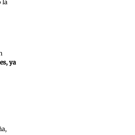
 la
n
es, ya
ña,