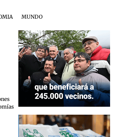
OMIA
MUNDO
ones
nomías