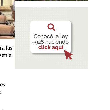
ra las
sen el
nes
s