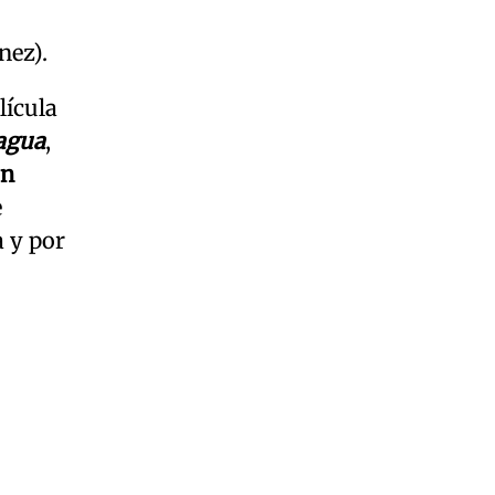
nez).
lícula
 agua
,
ón
e
a y por