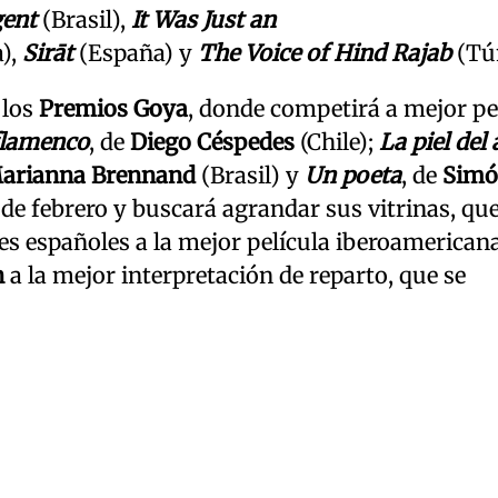
gent
(Brasil),
It Was Just an
),
Sirāt
(España) y
The Voice of Hind Rajab
(Tú
 los
Premios Goya
, donde competirá a mejor pe
flamenco
, de
Diego Céspedes
(Chile);
La piel del
arianna Brennand
(Brasil) y
Un poeta
, de
Sim
 de febrero y buscará agrandar sus vitrinas, qu
es españoles a la mejor película iberoamerican
n
a la mejor interpretación de reparto, que se