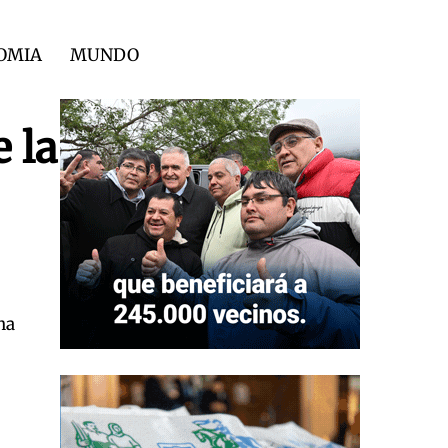
OMIA
MUNDO
 la
na