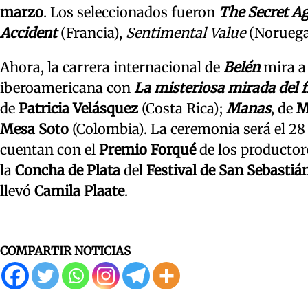
marzo
. Los seleccionados fueron
The Secret A
Accident
(Francia),
Sentimental Value
(Noruega
Ahora, la carrera internacional de
Belén
mira a
iberoamericana con
La misteriosa mirada del 
de
Patricia Velásquez
(Costa Rica);
Manas
, de
M
Mesa Soto
(Colombia). La ceremonia será el 28
cuentan con el
Premio Forqué
de los productor
la
Concha de Plata
del
Festival de San Sebastiá
llevó
Camila Plaate
.
COMPARTIR NOTICIAS