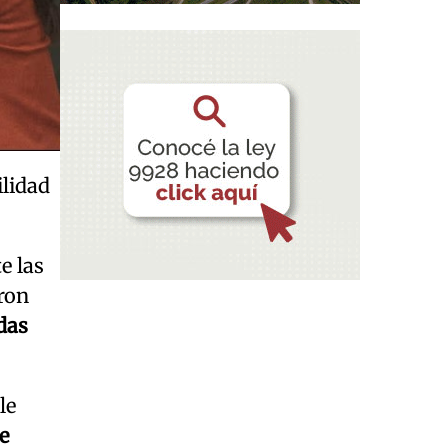
ilidad
e las
ron
das
le
e