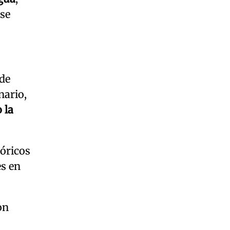
 se
 de
nario,
 la
óricos
es en
on