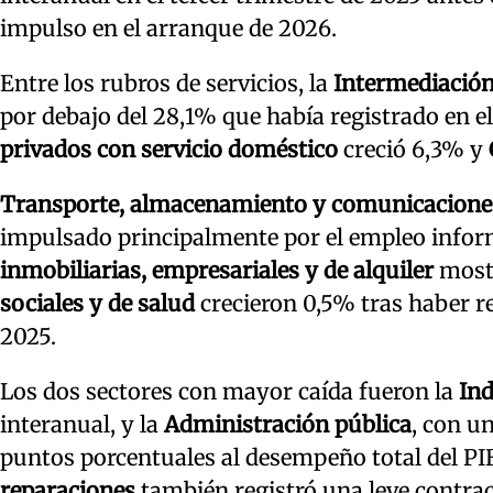
impulso en el arranque de 2026.
Entre los rubros de servicios, la
Intermediación
por debajo del 28,1% que había registrado en 
privados con servicio doméstico
creció 6,3% y
Transporte, almacenamiento y comunicacione
impulsado principalmente por el empleo infor
inmobiliarias, empresariales y de alquiler
mostr
sociales y de salud
crecieron 0,5% tras haber re
2025.
Los dos sectores con mayor caída fueron la
In
interanual, y la
Administración pública
, con u
puntos porcentuales al desempeño total del PI
reparaciones
también registró una leve contrac