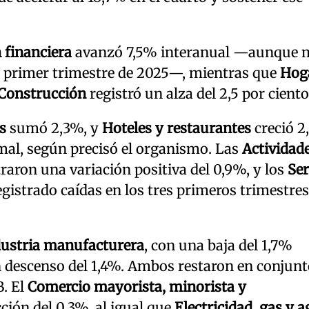
 financiera
avanzó 7,5% interanual —aunque
el primer trimestre de 2025—, mientras que
Hog
Construcción
registró un alza del 2,5 por ciento
s
sumó 2,3%, y
Hoteles y restaurantes
creció 2
mal, según precisó el organismo. Las
Actividad
aron una variación positiva del 0,9%, y los
Ser
gistrado caídas en los tres primeros trimestres
dustria manufacturera
, con una baja del 1,7%
n descenso del 1,4%. Ambos restaron en conjunt
B. El
Comercio mayorista, minorista y
ción del 0,3%, al igual que
Electricidad, gas y 