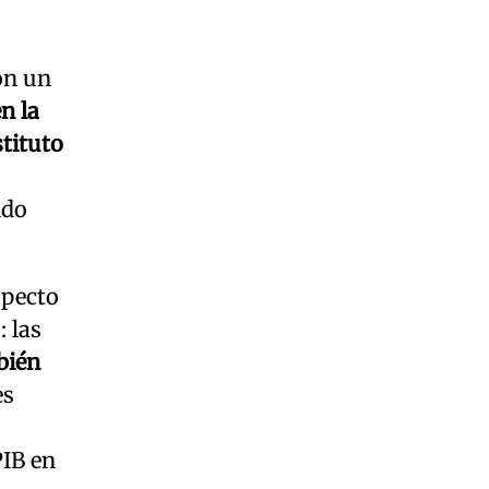
on un
n la
stituto
ndo
specto
: las
bién
es
PIB en