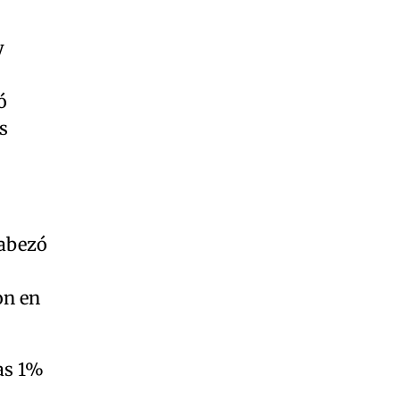
y
ó
s
abezó
on en
nas 1%