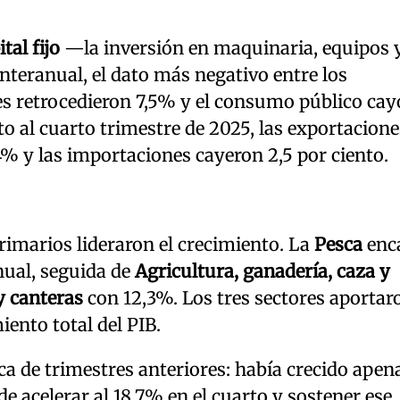
tal fijo
—la inversión en maquinaria, equipos 
nteranual, el dato más negativo entre los
 retrocedieron 7,5% y el consumo público cay
o al cuarto trimestre de 2025, las exportacione
% y las importaciones cayeron 2,5 por ciento.
primarios lideraron el crecimiento. La
Pesca
enc
nual, seguida de
Agricultura, ganadería, caza y
y canteras
con 12,3%. Los tres sectores aportar
ento total del PIB.
mica de trimestres anteriores: había crecido ape
de acelerar al 18,7% en el cuarto y sostener ese