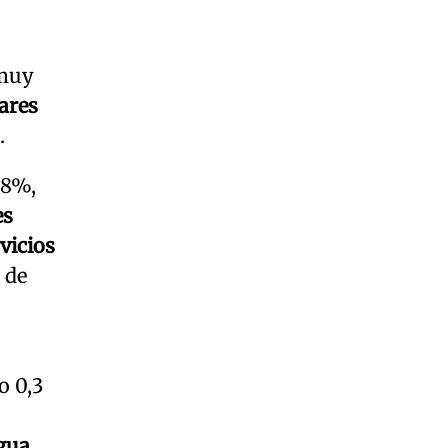
 muy
ares
.
,8%,
es
vicios
 de
o 0,3
agua
,