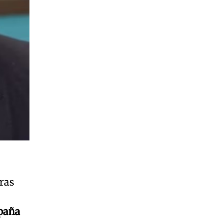
uras
mpaña