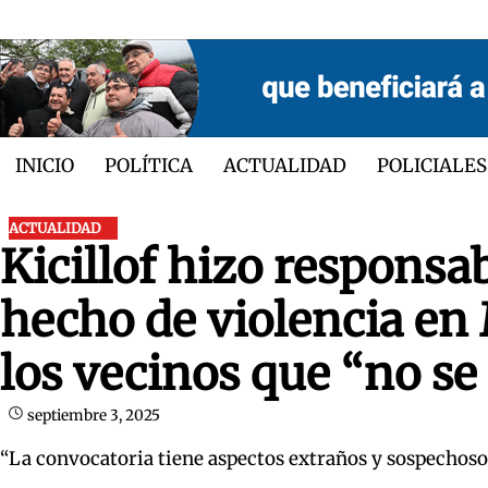
Skip
to
content
INICIO
POLÍTICA
ACTUALIDAD
POLICIALES
ACTUALIDAD
Kicillof hizo responsab
hecho de violencia e
los vecinos que “no se
septiembre 3, 2025
“La convocatoria tiene aspectos extraños y sospechosos