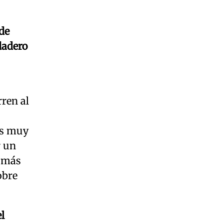
de
dadero
rren al
os muy
r un
n más
obre
l