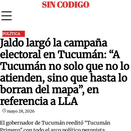
SIN CODIGO
Skip
to
content
POLÍTICA
Jaldo largó la campaña
electoral en Tucumán: “A
Tucumán no solo que no lo
atienden, sino que hasta lo
borran del mapa”, en
referencia a LLA
mayo 28, 2026
El gobernador de Tucumán reeditó “Tucumán
Primero” con todo el arco político peronista.