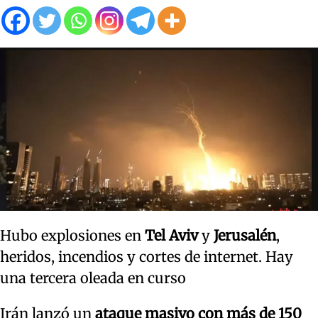
Hubo explosiones en
Tel Aviv
y
Jerusalén
,
heridos, incendios y cortes de internet. Hay
una tercera oleada en curso
Irán lanzó un
ataque masivo con más de 150